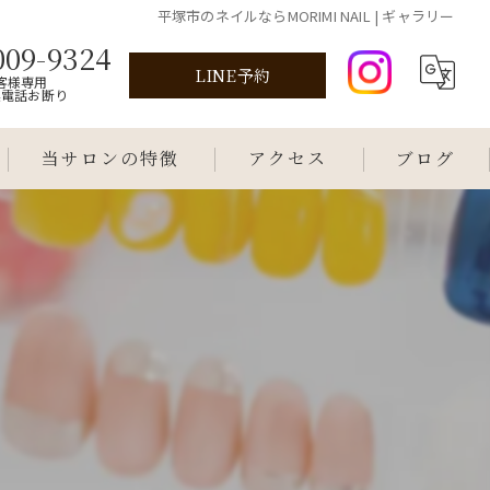
平塚市のネイルならMORIMI NAIL | ギャラリー
009-9324
LINE予約
客様専用
業電話お断り
当サロンの特徴
アクセス
ブログ
プライベートサロン
個室
持ち込みデザイン
子連れ
はじめて