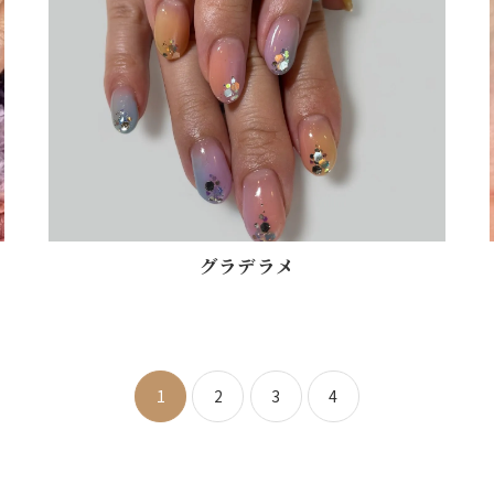
グラデラメ
1
2
3
4